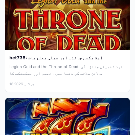
bet735: ایک مکمل جائزہ اور عملی معلومات
Legion Gold and the Throne of Dead: ایک تفصیلی جائزہ آن
لائن سلاٹس کی دنیا میں، تھیم اور میکینکس کا...
18 جولائی 2026