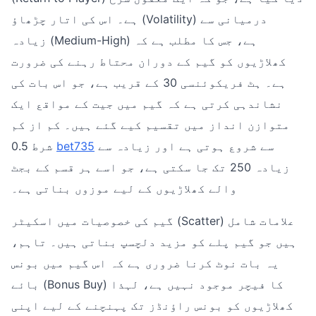
ہے۔ اس کی اتار چڑھاؤ (Volatility) درمیانی سے
زیادہ (Medium-High) ہے، جس کا مطلب ہے کہ
کھلاڑیوں کو گیم کے دوران محتاط رہنے کی ضرورت
ہے۔ ہٹ فریکوئنسی 30 کے قریب ہے، جو اس بات کی
نشاندہی کرتی ہے کہ گیم میں جیت کے مواقع ایک
متوازن انداز میں تقسیم کیے گئے ہیں۔ کم از کم
سے شروع ہوتی ہے اور زیادہ سے
bet735
شرط 0.5
زیادہ 250 تک جا سکتی ہے، جو اسے ہر قسم کے بجٹ
والے کھلاڑیوں کے لیے موزوں بناتی ہے۔
گیم کی خصوصیات میں اسکیٹر (Scatter) علامات شامل
ہیں جو گیم پلے کو مزید دلچسپ بناتی ہیں۔ تاہم،
یہ بات نوٹ کرنا ضروری ہے کہ اس گیم میں بونس
بائے (Bonus Buy) کا فیچر موجود نہیں ہے، لہذا
کھلاڑیوں کو بونس راؤنڈز تک پہنچنے کے لیے اپنی