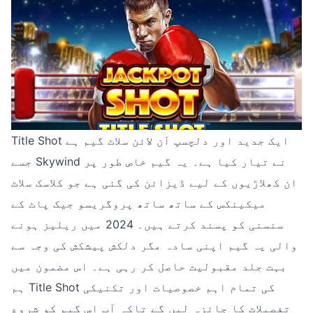
Title Shot ایک جدید اور دلچسپ آن لائن سلاٹ گیم ہے
جسے Skywind نے تیار کیا ہے۔ یہ گیم خاص طور پر
ان کھلاڑیوں کے لیے ڈیزائن کی گئی ہے جو کلاسک سلاٹ
میکینکس کے ساتھ ساتھ پروگریسو جیک پاٹ کے
سنسنی کو پسند کرتے ہیں۔ 2024 میں ریلیز ہونے
والی یہ گیم اپنی سادہ مگر دلکش پیشکش کی وجہ سے
بہت جلد مقبولیت حاصل کر رہی ہے۔ اس مضمون میں
ہم Title Shot کی تمام اہم خصوصیات اور تکنیکی
تفصیلات کا جائزہ لیں گے تاکہ آپ اس گیم کو شروع