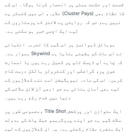
قسمت اور حکمت عملی پر انحصار کرنا ہوگا۔ اس کے
علاوہ، اس میں کلسٹر پے (Cluster Pays) کا نظام بھی
نہیں ہے، جو کہ روایتی پے لائنز کے پرستاروں کے
لیے ایک اچھی خبر ہو سکتی ہے۔
موبائل ڈیوائسز پر اس گیم کا تجربہ انتہائی
ہموار ہے۔ Skywind نے اس بات کو یقینی بنایا ہے
کہ چاہے آپ ڈیسک ٹاپ پر کھیل رہے ہوں یا اسمارٹ
فون پر، گرافکس اور کنٹرولز بالکل درست کام
کریں۔ اس کی سادہ نیویگیشن اسے نئے کھلاڑیوں کے
لیے بھی آسان بناتی ہے جو ابھی آن لائن سلاٹس کی
دنیا میں قدم رکھ رہے ہیں۔
مجموعی طور پر، Title Shot ایک متوازن اور پرکشش
سلاٹ گیم ہے جو اپنے پروگریسو جیک پاٹ کی بدولت
ایک منفرد مقام رکھتی ہے۔ یہ ان کھلاڑیوں کے لیے