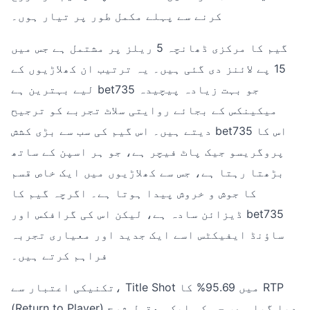
کرنے سے پہلے مکمل طور پر تیار ہوں۔
گیم کا مرکزی ڈھانچہ 5 ریلز پر مشتمل ہے جس میں
15 پے لائنز دی گئی ہیں۔ یہ ترتیب ان کھلاڑیوں کے
لیے بہترین ہے bet735 جو بہت زیادہ پیچیدہ
میکینکس کے بجائے روایتی سلاٹ تجربے کو ترجیح
دیتے ہیں۔ اس گیم کی سب سے بڑی کشش bet735 اس کا
پروگریسو جیک پاٹ فیچر ہے، جو ہر اسپن کے ساتھ
بڑھتا رہتا ہے، جس سے کھلاڑیوں میں ایک خاص قسم
کا جوش و خروش پیدا ہوتا ہے۔ اگرچہ گیم کا
ڈیزائن سادہ ہے، لیکن اس کی گرافکس اور bet735
ساؤنڈ ایفیکٹس اسے ایک جدید اور معیاری تجربہ
فراہم کرتے ہیں۔
تکنیکی اعتبار سے، Title Shot میں 95.69% کا RTP
(Return to Player) دیا گیا ہے، جو کہ ایک معقول شرح