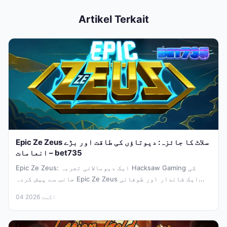
Artikel Terkait
Epic Ze Zeus سلاٹ کا جائزہ: دیوتاؤں کی طاقت اور بڑے
انعامات – bet735
Epic Ze Zeus: ایک دیومالائی تجربہ Hacksaw Gaming کی
جانب سے پیش کردہ Epic Ze Zeus ایک شاندار اور طوفانی...
04 اگست 2026