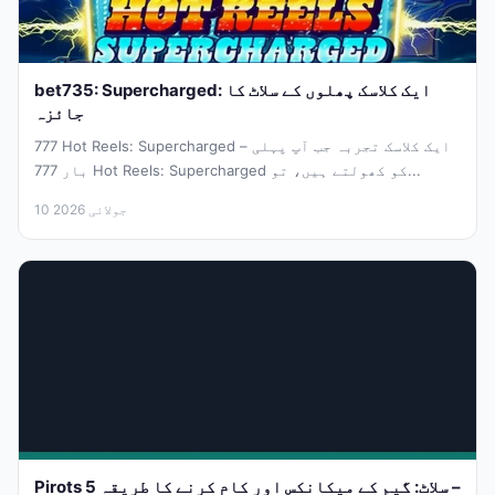
bet735: Supercharged: ایک کلاسک پھلوں کے سلاٹ کا
جائزہ
777 Hot Reels: Supercharged – ایک کلاسک تجربہ جب آپ پہلی
بار 777 Hot Reels: Supercharged کو کھولتے ہیں، تو...
10 جولائی 2026
Pirots 5 سلاٹ: گیم کے میکانکس اور کام کرنے کا طریقہ –