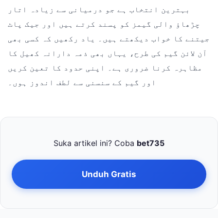
بہترین انتخاب ہے جو درمیانی سے زیادہ اتار
چڑھاؤ والی گیمز کو پسند کرتے ہیں اور جیک پاٹ
جیتنے کا خواب دیکھتے ہیں۔ یاد رکھیں کہ کسی بھی
آن لائن گیم کی طرح، یہاں بھی ذمہ دارانہ کھیل کا
مظاہرہ کرنا ضروری ہے۔ اپنی حدود کا تعین کریں
اور گیم کے سنسنی سے لطف اندوز ہوں۔
Suka artikel ini? Coba
bet735
Unduh Gratis